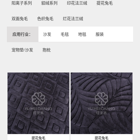
阳离子系列
貂绒系列
印花法兰绒
提花兔毛
双面兔毛
色织兔毛
烂花法兰绒
应用行业：
沙发
毛毯
地毯
服装
宠物垫/沙发
抱枕
提花兔毛
提花兔毛