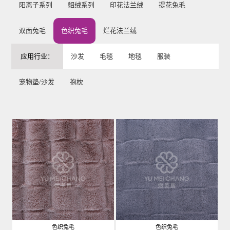
阳离子系列
貂绒系列
印花法兰绒
提花兔毛
双面兔毛
色织兔毛
烂花法兰绒
应用行业：
沙发
毛毯
地毯
服装
宠物垫/沙发
抱枕
色织兔毛
色织兔毛