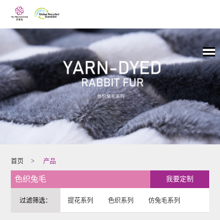
首页
>
产品
色织兔毛
我要定制
过滤筛选：
提花系列
色织系列
仿兔毛系列