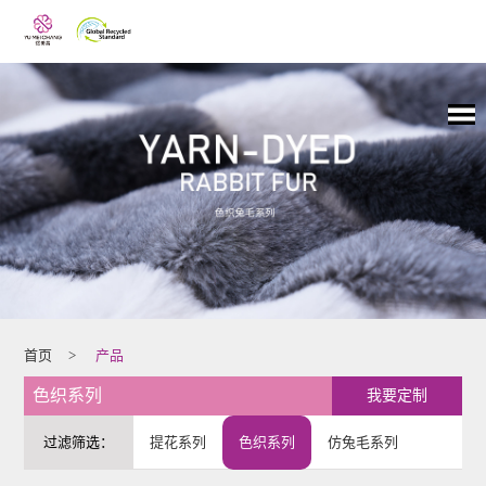
首页
>
产品
色织系列
我要定制
过滤筛选：
提花系列
色织系列
仿兔毛系列