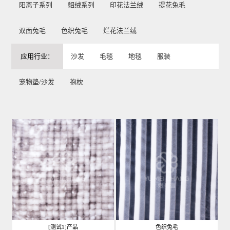
阳离子系列
貂绒系列
印花法兰绒
提花兔毛
双面兔毛
色织兔毛
烂花法兰绒
应用行业：
沙发
毛毯
地毯
服装
宠物垫/沙发
抱枕
[测试1]产品
色织兔毛