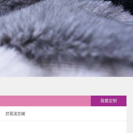
我要定制
烂花法兰绒