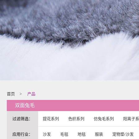
首页
>
产品
双面兔毛
过滤筛选：
提花系列
色织系列
仿兔毛系列
阳离子
应用行业：
沙发
毛毯
地毯
服装
宠物垫/沙发