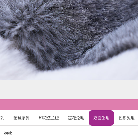
系列
貂绒系列
印花法兰绒
提花兔毛
双面兔毛
色织兔毛
抱枕