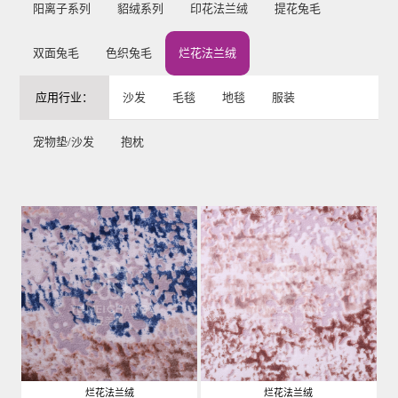
阳离子系列
貂绒系列
印花法兰绒
提花兔毛
双面兔毛
色织兔毛
烂花法兰绒
应用行业：
沙发
毛毯
地毯
服装
宠物垫/沙发
抱枕
烂花法兰绒
烂花法兰绒