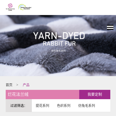
首页
>
产品
烂花法兰绒
我要定制
过滤筛选：
提花系列
色织系列
仿兔毛系列