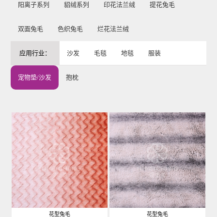
阳离子系列
貂绒系列
印花法兰绒
提花兔毛
双面兔毛
色织兔毛
烂花法兰绒
应用行业：
沙发
毛毯
地毯
服装
宠物垫/沙发
抱枕
花型兔毛
花型兔毛