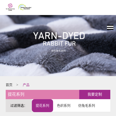
首页
>
产品
提花系列
我要定制
过滤筛选：
提花系列
色织系列
仿兔毛系列