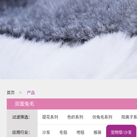
首页
>
产品
双面兔毛
过滤筛选：
提花系列
色织系列
仿兔毛系列
阳离子
应用行业：
沙发
毛毯
地毯
服装
宠物垫/沙发