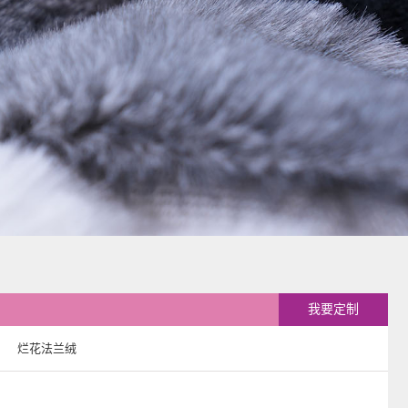
我要定制
烂花法兰绒