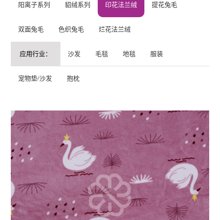
阳离子系列
貂绒系列
印花法兰绒
提花兔毛
双面兔毛
色织兔毛
烂花法兰绒
应用行业：
沙发
毛毯
地毯
服装
宠物垫/沙发
抱枕