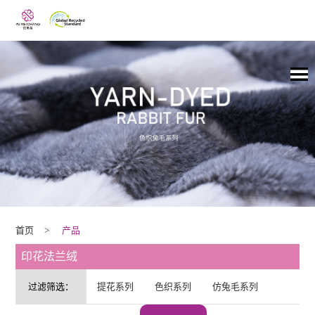
首页
>
产品
印花法兰绒
过滤筛选：
提花系列
色织系列
仿兔毛系列