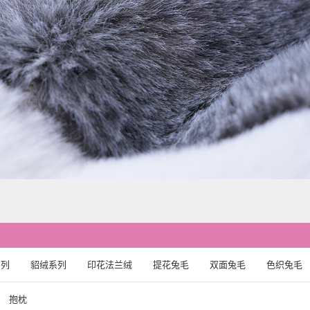
系列
貂绒系列
印花法兰绒
提花兔毛
双面兔毛
色织兔毛
抱枕