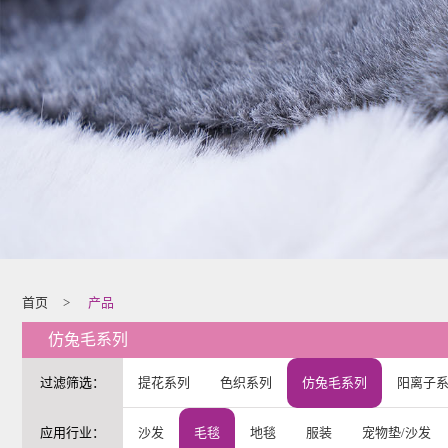
首页
>
产品
仿兔毛系列
过滤筛选：
提花系列
色织系列
仿兔毛系列
阳离子
应用行业：
沙发
毛毯
地毯
服装
宠物垫/沙发