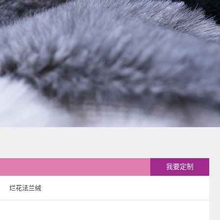
我要定制
烂花法兰绒