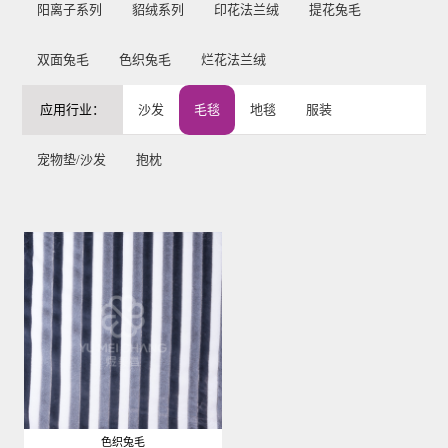
阳离子系列
貂绒系列
印花法兰绒
提花兔毛
双面兔毛
色织兔毛
烂花法兰绒
应用行业：
沙发
毛毯
地毯
服装
宠物垫/沙发
抱枕
色织兔毛