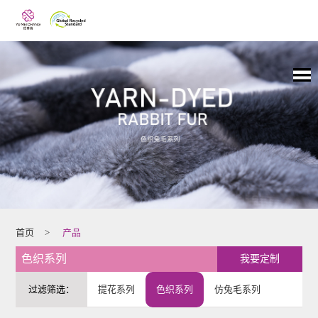
首页
>
产品
色织系列
我要定制
过滤筛选：
提花系列
色织系列
仿兔毛系列