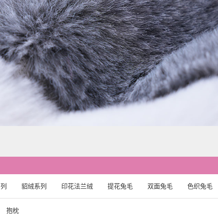
系列
貂绒系列
印花法兰绒
提花兔毛
双面兔毛
色织兔毛
抱枕