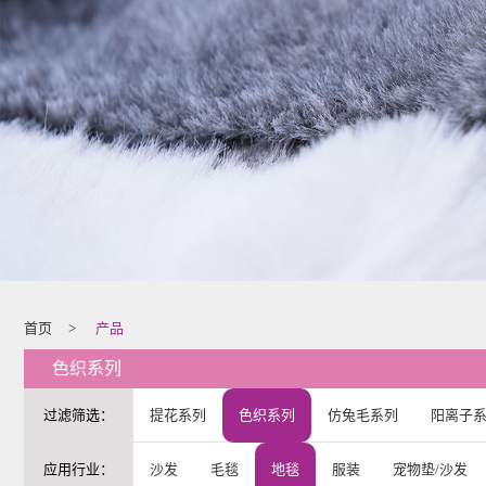
首页
>
产品
色织系列
过滤筛选：
提花系列
色织系列
仿兔毛系列
阳离子
应用行业：
沙发
毛毯
地毯
服装
宠物垫/沙发