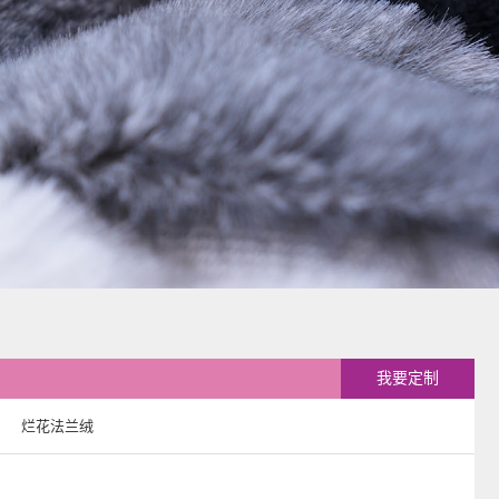
我要定制
烂花法兰绒