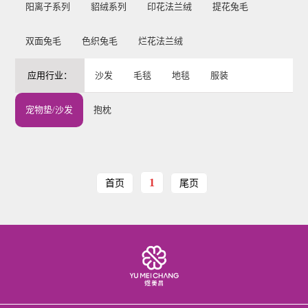
阳离子系列
貂绒系列
印花法兰绒
提花兔毛
双面兔毛
色织兔毛
烂花法兰绒
应用行业：
沙发
毛毯
地毯
服装
宠物垫/沙发
抱枕
1
首页
尾页