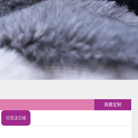
我要定制
烂花法兰绒