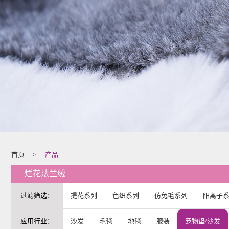
首页
>
产品
烂花法兰绒
过滤筛选：
提花系列
色织系列
仿兔毛系列
阳离子
应用行业：
沙发
毛毯
地毯
服装
宠物垫/沙发