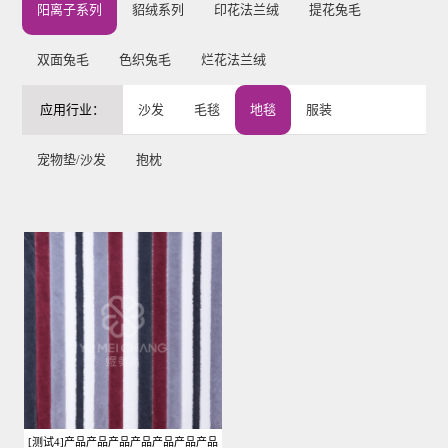
阳离子系列
貂绒系列
印花法兰绒
提花兔毛
双面兔毛
色织兔毛
烂花法兰绒
应用行业：
沙发
毛毯
地毯
服装
宠物垫/沙发
抱枕
[测试4]产品产品产品产品产品产品产品