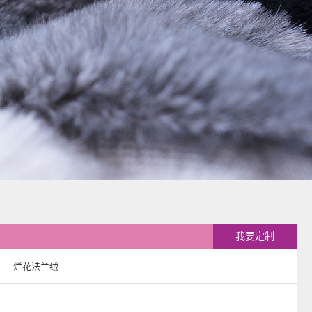
我要定制
烂花法兰绒