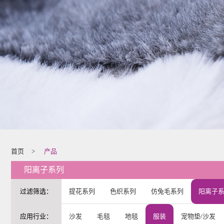
首页
>
产品
阳离子系列
过滤筛选：
提花系列
色织系列
仿兔毛系列
阳离子
应用行业：
沙发
毛毯
地毯
服装
宠物垫/沙发