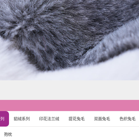
系列
貂绒系列
印花法兰绒
提花兔毛
双面兔毛
色织兔毛
抱枕