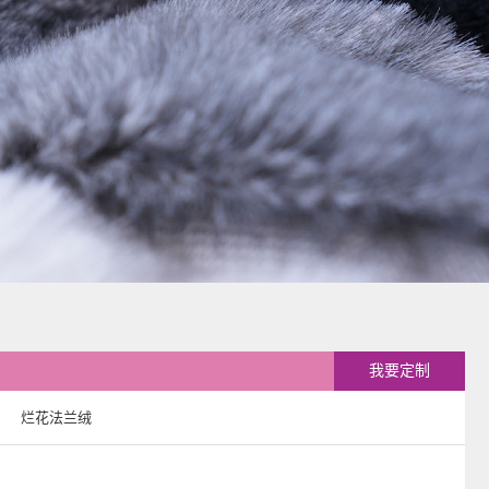
我要定制
烂花法兰绒