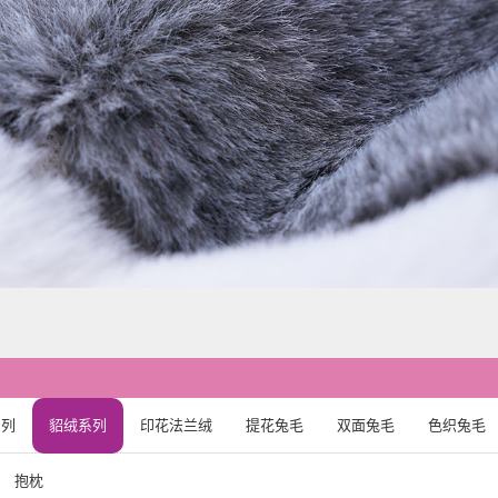
系列
貂绒系列
印花法兰绒
提花兔毛
双面兔毛
色织兔毛
抱枕