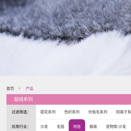
首页
>
产品
貂绒系列
过滤筛选：
提花系列
色织系列
仿兔毛系列
阳离子
应用行业：
沙发
毛毯
地毯
服装
宠物垫/沙发