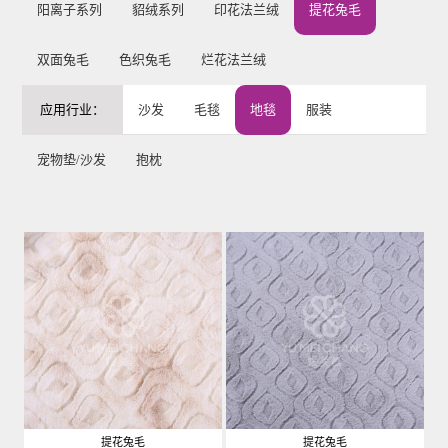
阳离子系列
貂绒系列
印花法兰绒
提花兔毛
双面兔毛
色织兔毛
烂花法兰绒
应用行业：
沙发
毛毯
地毯
服装
宠物垫/沙发
抱枕
提花兔毛
提花兔毛