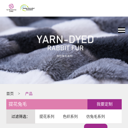
首页
>
产品
提花兔毛
我要定制
过滤筛选：
提花系列
色织系列
仿兔毛系列