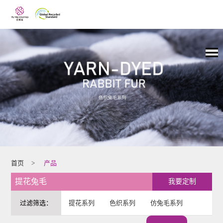
首页
>
产品
提花兔毛
我要定制
过滤筛选：
提花系列
色织系列
仿兔毛系列