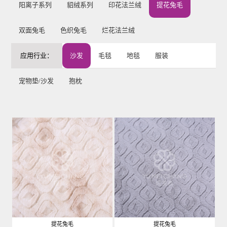
阳离子系列
貂绒系列
印花法兰绒
提花兔毛
双面兔毛
色织兔毛
烂花法兰绒
应用行业：
沙发
毛毯
地毯
服装
宠物垫/沙发
抱枕
提花兔毛
提花兔毛