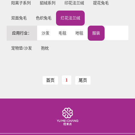
阳离子系列
貂绒系列
印花法兰绒
提花兔毛
双面兔毛
色织兔毛
烂花法兰绒
应用行业：
沙发
毛毯
地毯
服装
宠物垫/沙发
抱枕
1
首页
尾页