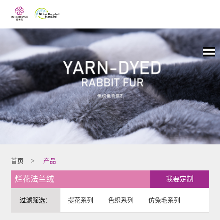
首页
>
产品
烂花法兰绒
我要定制
过滤筛选：
提花系列
色织系列
仿兔毛系列