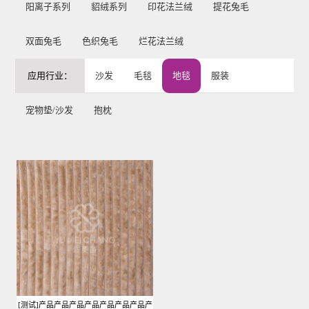
阳离子系列
貂绒系列
印花法兰绒
提花兔毛
双面兔毛
色织兔毛
烂花法兰绒
应用行业：
沙发
毛毯
地毯
服装
宠物垫/沙发
抱枕
[测试]产品产品产品产品产品产品产品产